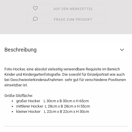
AUF DEN MERKZETTEL
FRAGE ZUM PRODUKT
Beschreibung
Foto-Hocker, eine absolut vielseitig verwendbare Requisite im Bereich
Kinder und Kindergartenfotografie. Die sowohl für Einzelportrait wie auch
bei Geschwiesterkinderaufnahmen sehr gut für verschiedene Positionen
einsetzbar ist.
Größe Sitzfläche:
großer Hocker L 30cm x B 30cm x H 65cm
​mittlerer Hocker L 28cm x B 28cm x H 55cm
​kleiner Hocker L 22cm x B 22cm x H 30cm