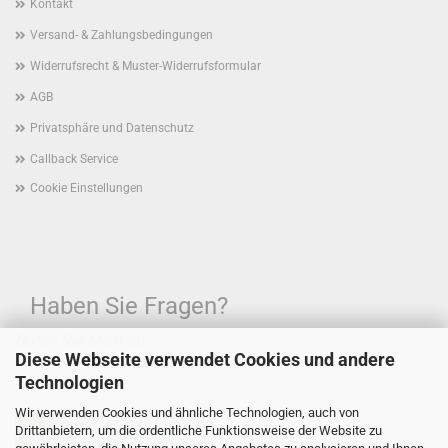
Kontakt
Versand- & Zahlungsbedingungen
Widerrufsrecht & Muster-Widerrufsformular
AGB
Privatsphäre und Datenschutz
Callback Service
Cookie Einstellungen
Haben Sie Fragen?
Rufen Sie Mich an.
Diese Webseite verwendet Cookies und andere
Hotline:
+49171/2888115
Technologien
Wir verwenden Cookies und ähnliche Technologien, auch von
Drittanbietern, um die ordentliche Funktionsweise der Website zu