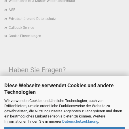
Widerrufsrecht & Muster-Widerrufsformular
AGB
Privatsphäre und Datenschutz
Callback Service
Cookie Einstellungen
Haben Sie Fragen?
Rufen Sie Mich an.
Diese Webseite verwendet Cookies und andere
Hotline:
+49171/2888115
Technologien
Wir verwenden Cookies und ähnliche Technologien, auch von
Drittanbietern, um die ordentliche Funktionsweise der Website zu
gewährleisten, die Nutzung unseres Angebotes zu analysieren und Ihnen
ein bestmögliches Einkaufserlebnis bieten zu können. Weitere
Informationen finden Sie in unserer
Datenschutzerklärung
.