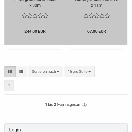
x 30m
x 11m
244,00 EUR
67,00 EUR
Sortieren nach
pro Seite
Sortieren nach
16 pro Seite
1
1
bis
2
(von insgesamt
2
)
Login